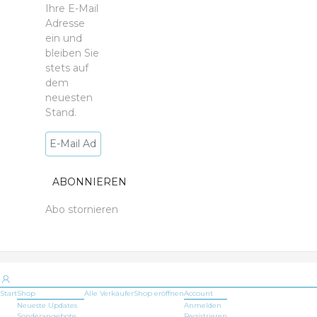
Ihre E-Mail
Adresse
ein und
bleiben Sie
stets auf
dem
neuesten
Stand.
Abo stornieren
Start
Shop
Alle Verkäufer
Shop
eröffnen
Account
Neueste Updates
Anmelden
Sonderangebote
Registrieren