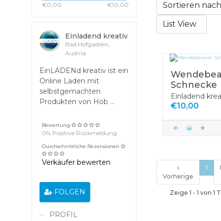
€0,00
€10,00
Einladend kreativ
Bad Hofgastein,
Austria
EinLADENd kreativ ist ein
Wendebea
Online Laden mit
Schnecke
selbstgemachten
Einladend krea
Produkten von Hob ...
€10,00
Bewertung
0% Positive Rückmeldung
Durchschnittliche Rezensionen
Verkäufer bewerten
1
Vorherige
FOLGEN
Zeige 1 - 1 von 1 
PROFIL