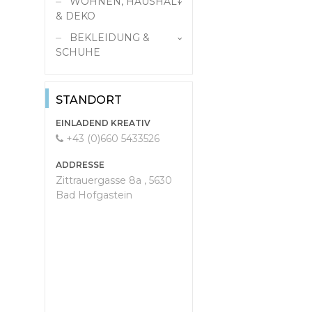
WOHNEN, HAUSHALT
Geschenke
& DEKO
BEKLEIDUNG &
Holzdeko
SCHUHE
Damenmode
Kindermode
STANDORT
Trachtenmode
EINLADEND KREATIV
+43 (0)660 5433526
Kinder
ADDRESSE
Zittrauergasse 8a , 5630
Bad Hofgastein