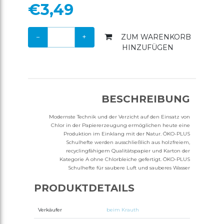
€3,49
SHOP
ERÖFFNEN
ACCOUNT
−
+
ZUM WARENKORB
ANMELDEN
HINZUFÜGEN
REGISTRIEREN
BESCHREIBUNG
Modernste Technik und der Verzicht auf den Einsatz von
Chlor in der Papiererzeugung ermöglichen heute eine
Produktion im Einklang mit der Natur. ÖKO-PLUS
Schulhefte werden ausschließlich aus holzfreiem,
recyclingfähigem Qualitätspapier und Karton der
Kategorie A ohne Chlorbleiche gefertigt. ÖKO-PLUS
Schulhefte für saubere Luft und sauberes Wasser
PRODUKTDETAILS
Verkäufer
beim Krauth