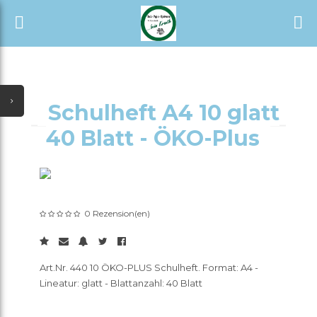
START
Alle Kategorien
SHOP
Alle Verkäufer
NEUESTE UPDATES
Schulheft A4 10 glatt
SONDERANGEBOTE
40 Blatt - ÖKO-Plus
AUSVERKAUF
TÄGLICHE ANGEBOTE
GUTSCHEIN
0 Rezension(en)
ALLE KATEGORIEN
Art.Nr. 440 10 ÖKO-PLUS Schulheft. Format: A4 -
Lineatur: glatt - Blattanzahl: 40 Blatt
ALLE VERKÄUFER