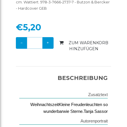
cm. Wattiert. 978-3-7666-2737-7 - Butzon & Bercker
SHOP
ERÖFFNEN
- Hardcover GEB
ACCOUNT
€5,20
ANMELDEN
REGISTRIEREN
−
+
ZUM WARENKORB
HINZUFÜGEN
BESCHREIBUNG
Zusatztext
WeihnachtszeitKleine Freudenleuchten so
wunderbarwie Sterne.Tanja Sassor
Autorenportrait