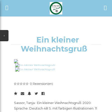
START
ALLE KATEGORIEN
SHOP
NEUESTE UPDATES
ALLE VERKÄUFER
Ein kleiner
SONDERANGEBOTE
Weihnachtsgruß
AUSVERKAUF
TÄGLICHE ANGEBOTE
GUTSCHEIN
0 Rezension(en)
ALLE KATEGORIEN
Sassor, Tanja : Ein kleiner Weihnachtsgruß. 2020.
ALLE VERKÄUFER
Sprache: Deutsch 48 S. mit farbigen Illustrationen. 11