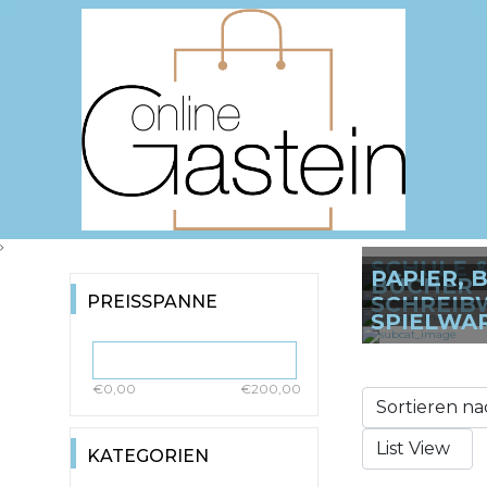
SCHULE 
PAPIER, 
BÜCHER
PREISSPANNE
SCHREIB
SPIELWA
€0,00
€200,00
KATEGORIEN