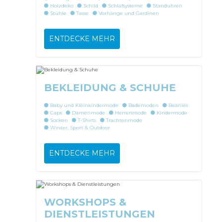
Holzdeko
Schild
Schlafsysteme
Standuhren
Stühle
Tasse
Vorhänge und Gardinen
ENTDECKE MEHR
BEKLEIDUNG & SCHUHE
Baby und Kleinkindermode
Bademoden
Beanies
Caps
Damenmode
Herrenmode
Kindermode
Socken
T-Shirts
Trachtenmode
Winter, Sport & Outdoor
ENTDECKE MEHR
WORKSHOPS &
DIENSTLEISTUNGEN