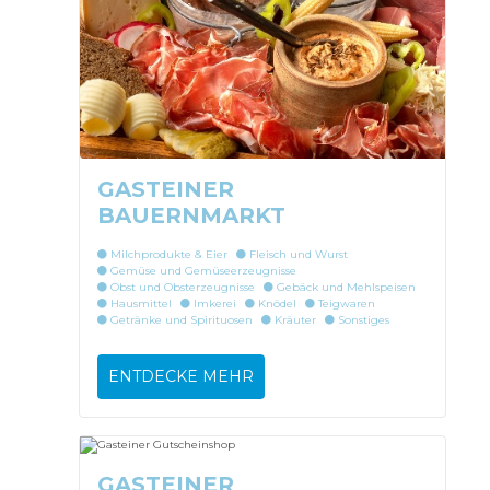
GASTEINER
BAUERNMARKT
Milchprodukte & Eier
Fleisch und Wurst
Gemüse und Gemüseerzeugnisse
Obst und Obsterzeugnisse
Gebäck und Mehlspeisen
Hausmittel
Imkerei
Knödel
Teigwaren
Getränke und Spirituosen
Kräuter
Sonstiges
ENTDECKE MEHR
GASTEINER