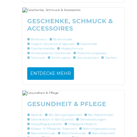
GESCHENKE, SCHMUCK &
ACCESSOIRES
Brillenetui
Brillenmode
Gastein Souvenirs & Specials
Geschenke
Geschenkkörbe
Modeschmuck
Personalisierte Geschenke
Polaroid sunglasses
Schmuck
Smith optics
Sonnenbrillen
Taschen
ENTDECKE MEHR
GESUNDHEIT & PFLEGE
ApoLife
Bio-Reinigungsmittel
Bio-Waschmittel
Desinfektion in Bio-Qualität
Dienstleistungen
Haarpflegeprodukte
Hildegard-Medizin
Körper- & Pflegeöle, Essenzen
Nahrungsergänzung
Naturheilkunde
Naturheilkunde
Naturkosmetik