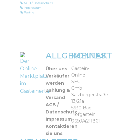
AGB / Datenschutz
Impressum
Partner
ALLGEMEINES
KONTAKT
Der
Online
Gastein-
Über uns
Online
Marktplatz
Verkäufer
SEC
werden
im
GmbH
Zahlung &
Gasteinertal
Salzburgerstraße
Versand
13/21a
AGB /
5630 Bad
Datenschutz
Hofgastein
Impressum
0650/4211861
Kontaktieren
sie uns