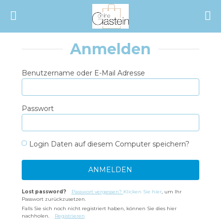
START
ALLE KATEGORIEN
Anmelden
SHOP
NEUESTE UPDATES
Benutzername oder E-Mail Adresse
ALLE VERKÄUFER
SONDERANGEBOTE
AUSVERKAUF
Passwort
TÄGLICHE ANGEBOTE
Login Daten auf diesem Computer speichern?
GUTSCHEIN
ALLE KATEGORIEN
Lost password?
Passwort vergessen?
Klicken Sie hier
, um Ihr
Passwort zurückzusetzen.
Falls Sie sich noch nicht registriert haben, können Sie dies hier
ALLE VERKÄUFER
nachholen.
Registrieren