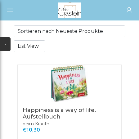
START
ALLE KATEGORIEN
SHOP
NEUESTE UPDATES
ALLE VERKÄUFER
ALLE VERKÄUFER
SONDERANGEBOTE
ÜBER UNS
VERKÄUFER WERDEN
AUSVERKAUF
SHOP
ERÖFFNEN
TÄGLICHE ANGEBOTE
PARTNER
ACCOUNT
GUTSCHEIN
ANMELDEN
ALLE KATEGORIEN
REGISTRIEREN
Happiness is a way of life.
Aufstellbuch
beim Krauth
€10,30