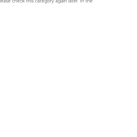
ease check this category again later. In the