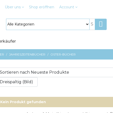
Über uns
Shop
eröffnen
Account
erkäufer
ER
/
JAHRESZEITENBÜCHER
/
OSTER-BÜCHER
Kein Produkt gefunden