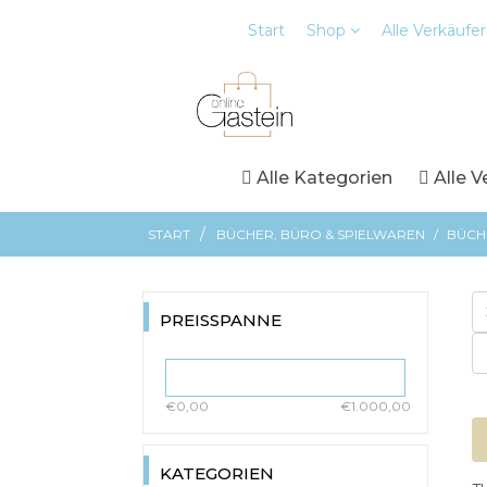
Start
Shop
Alle Verkäufer
Alle Kategorien
Alle V
/
START
BÜCHER, BÜRO & SPIELWAREN
/
BÜCH
PREISSPANNE
€0,00
€1.000,00
KATEGORIEN