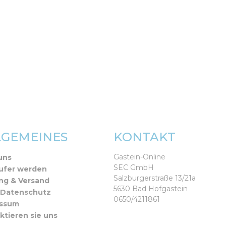
LGEMEINES
KONTAKT
Gastein-Online
uns
SEC GmbH
ufer werden
Salzburgerstraße 13/21a
ng & Versand
5630 Bad Hofgastein
 Datenschutz
0650/4211861
essum
ktieren sie uns