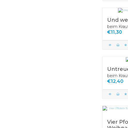
Und wen
beim Krau
€11,30
Untreu
beim Krau
€12,40
Vier Pfo
Weihna