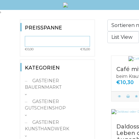
PREISSPANNE
€0,00
€15,00
KATEGORIEN
Café mi
beim Krau
GASTEINER
€10,30
BAUERNMARKT
Milchprodukte & Eier
GASTEINER
Fleisch und Wurst
GUTSCHEINSHOP
Gemüse und
Gastronomie
GASTEINER
Gemüseerzeugnisse
Daldoss
Dienstleistungen
KUNSTHANDWERK
Obst und
Leben 
Geschäfte
Handarbeit
Obsterzeugnisse