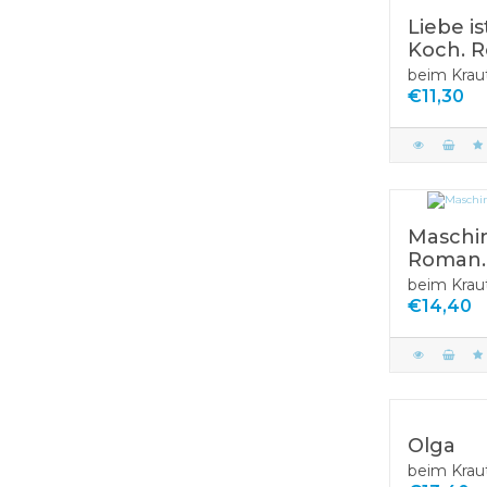
Mitbringspiele
Holzpuzzle
Wissen &
Liebe is
My First Puzzle
Quizzspiele
Koch. 
Spielesammlungen
beim Krau
PUZZLE 3D
Spielezubehör
€11,30
PUZZLE BALL
Zauberkästen
PUZZLE Matten
PUZZLE Zubehör
Rahmenpuzzle
Maschin
Würfelpuzzle
Roman.
beim Krau
€14,40
Olga
beim Krau