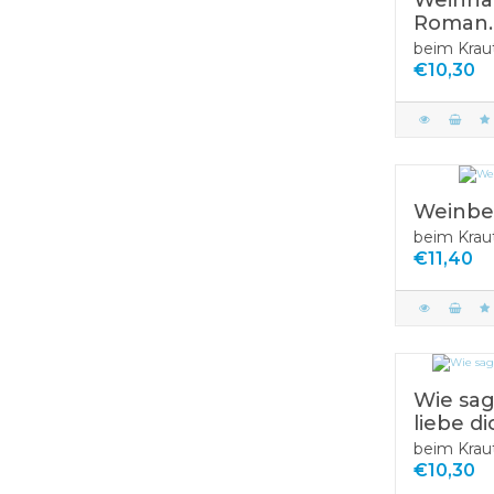
Roman.
beim Krau
€10,30
Weinb
beim Krau
€11,40
Wie sag
liebe di
beim Krau
€10,30