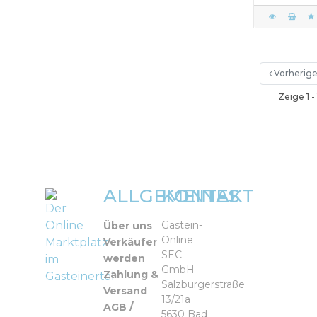
Vorherig
Zeige 1 -
ALLGEMEINES
KONTAKT
Der
Online
Gastein-
Über uns
Online
Marktplatz
Verkäufer
SEC
werden
im
GmbH
Zahlung &
Gasteinertal
Salzburgerstraße
Versand
13/21a
AGB /
5630 Bad