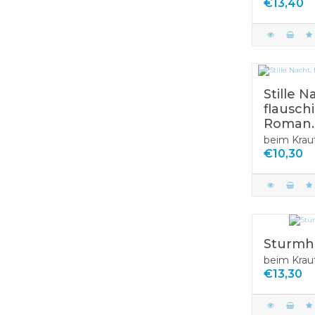
€13,40
Stille N
flausch
Roman.
beim Krau
€10,30
Sturmh
beim Krau
€13,30