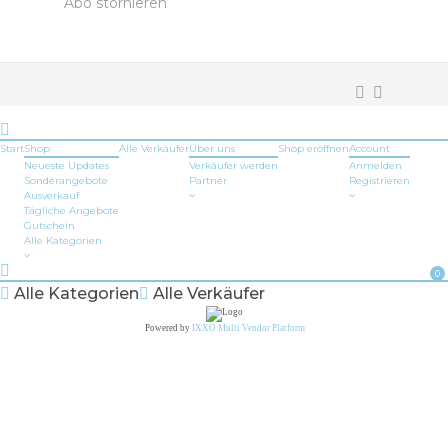
Abo stornieren
Start
Shop
Alle Verkäufer
Über uns
Shop
eröffnen
Account
Neueste Updates
Verkäufer werden
Anmelden
Sonderangebote
Partner
Registrieren
Ausverkauf
Tägliche Angebote
Gutschein
Alle Kategorien
0
Alle Kategorien
Alle Verkäufer
Powered by
IXXO Multi Vendor Platform