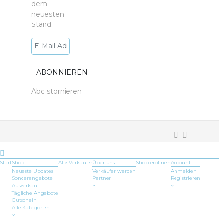
dem
neuesten
Stand.
Abo stornieren
Start
Shop
Alle Verkäufer
Über uns
Shop
eröffnen
Account
Neueste Updates
Verkäufer werden
Anmelden
Sonderangebote
Partner
Registrieren
Ausverkauf
Tägliche Angebote
Gutschein
Alle Kategorien