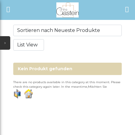
START
ALLE KATEGORIEN
SHOP
NEUESTE UPDATES
ALLE VERKÄUFER
ALLE VERKÄUFER
SONDERANGEBOTE
ÜBER UNS
VERKÄUFER WERDEN
AUSVERKAUF
SHOP
ERÖFFNEN
Kein Produkt gefunden
TÄGLICHE ANGEBOTE
PARTNER
ACCOUNT
There are no products available in this category at this moment. Please
check this category again later. In the meantime,Möchten Sie
GUTSCHEIN
ANMELDEN
ALLE KATEGORIEN
REGISTRIEREN