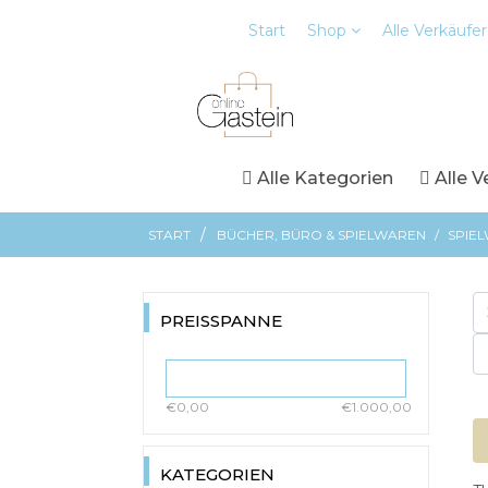
Start
Shop
Alle Verkäufer
Alle Kategorien
Alle V
/
START
BÜCHER, BÜRO & SPIELWAREN
/
SPIE
PREISSPANNE
€0,00
€1.000,00
KATEGORIEN