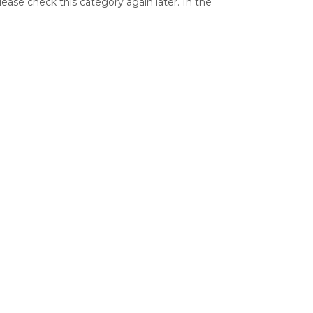
ease check this category again later. In the