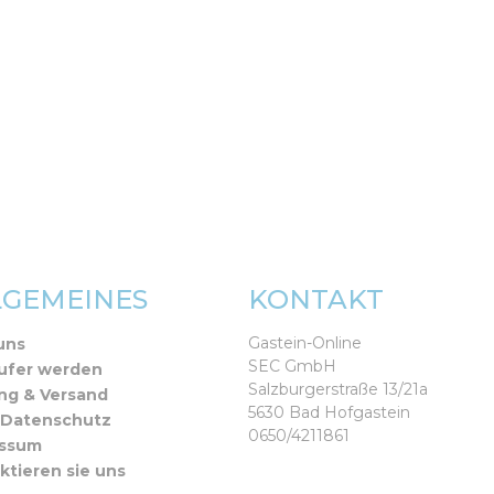
LGEMEINES
KONTAKT
Gastein-Online
uns
SEC GmbH
ufer werden
Salzburgerstraße 13/21a
ng & Versand
5630 Bad Hofgastein
 Datenschutz
0650/4211861
essum
ktieren sie uns