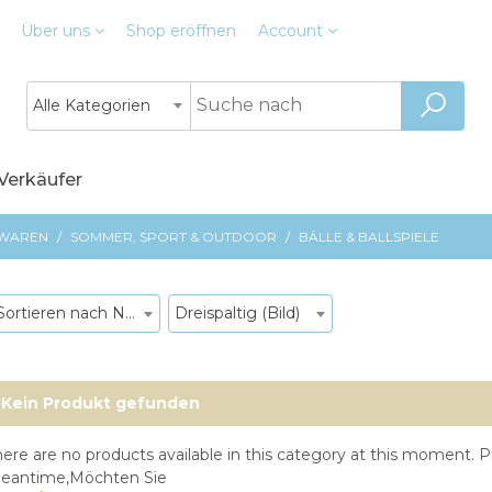
Über uns
Shop
eröffnen
Account
Alle Kategorien
 Verkäufer
LWAREN
/
SOMMER, SPORT & OUTDOOR
/
BÄLLE & BALLSPIELE
Sortieren nach Neueste Produkte
Dreispaltig (Bild)
Kein Produkt gefunden
ere are no products available in this category at this moment. Pl
eantime,Möchten Sie