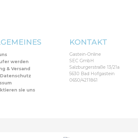
LGEMEINES
KONTAKT
Gastein-Online
uns
SEC GmbH
ufer werden
Salzburgerstraße 13/21a
ng & Versand
5630 Bad Hofgastein
 Datenschutz
0650/4211861
essum
ktieren sie uns