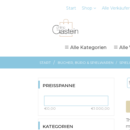
Start
Shop
Alle Verkäufer
Alle Kategorien
Alle
/
START
BÜCHER, BÜRO & SPIELWAREN
/
SPIE
PREISSPANNE
€0,00
€1.000,00
Th
KATEGORIEN
m