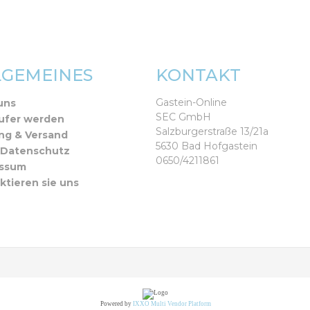
LGEMEINES
KONTAKT
Gastein-Online
uns
SEC GmbH
ufer werden
Salzburgerstraße 13/21a
ng & Versand
5630 Bad Hofgastein
 Datenschutz
0650/4211861
essum
ktieren sie uns
Powered by
IXXO Multi Vendor Platform