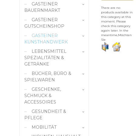
GASTEINER
There are no
BAUERNMARKT
products available in
this category at this
GASTEINER
Milchprodukte & Eier
moment. Please
GUTSCHEINSHOP
check this category
Fleisch und Wurst
again later. In the
GASTEINER
Gastronomie
meantime,Möchten
Gemüse und
Sie
KUNSTHANDWERK
Gemüseerzeugnisse
Dienstleistungen
LEBENSMITTEL
Handarbeit
Obst und
Geschäfte
SPEZIALITÄTEN &
Obsterzeugnisse
Kunstgalerie
GETRÄNKE
Gebäck und
Kunsthandwerk
Paper Art
BÜCHER, BÜRO &
Bio-Lebensmittel
Mehlspeisen
Keramik
SPIELWAREN
Original Gasteiner
Hausmittel
Brotkiste
Berggeister
GESCHENKE,
Schule &
Imkerei
SCHMUCK &
Zeichenbedarf
Flaschenöffner
Süßes/Schokolade
ACCESSOIRES
Knödel
Bücher
Füllfeder
Teigwaren
GESUNDHEIT &
Brillenetui
Teigwaren
Papier, Büro,
Antiquariat
Individuelles
Alkoholische
PFLEGE
Schreibwaren
Brillenmode
Getränke und
Getränke
Bestseller Bücher
Kerzen
MOBILITÄT
ApoLife
Spirituosen
Spielwaren
Gastein Souvenirs &
Büromaterial
Demeter-
Wein
Bücher-
Kugelschreiber