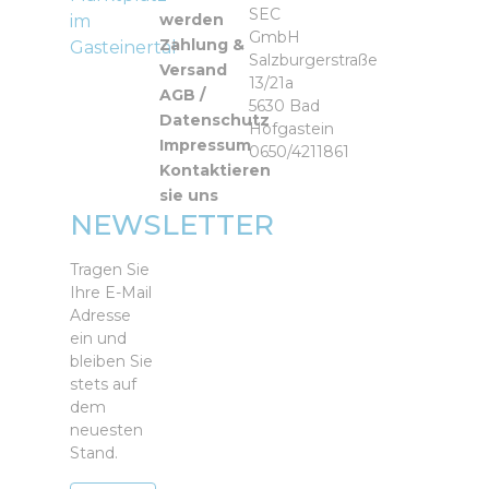
Spielesammlungen
Quizzspiele
Winterjacken /
SEC
My First Puzzle
werden
im
Mäntel / Overalls /
GmbH
Spielezubehör
Zahlung &
Gasteinertal
PUZZLE 3D
Blousons
Salzburgerstraße
Versand
Zauberkästen
13/21a
PUZZLE BALL
AGB /
5630 Bad
Datenschutz
PUZZLE
Hofgastein
Matten
Impressum
0650/4211861
Kontaktieren
PUZZLE
sie uns
Zubehör
NEWSLETTER
Rahmenpuzzle
Würfelpuzzle
Tragen Sie
Ihre E-Mail
Adresse
ein und
bleiben Sie
stets auf
dem
neuesten
Stand.