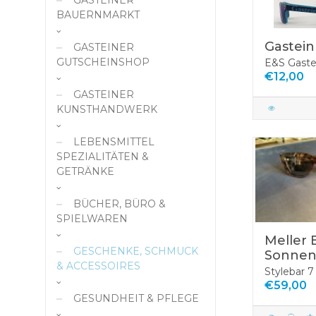
BAUERNMARKT
Milchprodukte & Eier
Gastein 
GASTEINER
Fleisch und Wurst
GUTSCHEINSHOP
E&S Gaste
€12,00
Gemüse und
Gastronomie
GASTEINER
Gemüseerzeugnisse
Dienstleistungen
KUNSTHANDWERK
Obst und
Geschäfte
Handarbeit
Obsterzeugnisse
LEBENSMITTEL
Kunstgalerie
Gebäck und
SPEZIALITÄTEN &
Mehlspeisen
GETRÄNKE
Paper Art
Kunsthandwerk
Hausmittel
Bio-Lebensmittel
BÜCHER, BÜRO &
Keramik
Imkerei
Original Gasteiner
SPIELWAREN
Brotkiste
Berggeister
Knödel
Meller 
Schule &
GESCHENKE, SCHMUCK
Flaschenöffner
Süßes/Schokolade
Sonnenb
Zeichenbedarf
Teigwaren
& ACCESSOIRES
Stylebar 7
Füllfeder
Teigwaren
Bücher
Getränke und
€59,00
Brillenetui
Spirituosen
Individuelles
Alkoholische Getränke
GESUNDHEIT & PFLEGE
Antiquariat
Papier, Büro,
Brillenmode
Kräuter