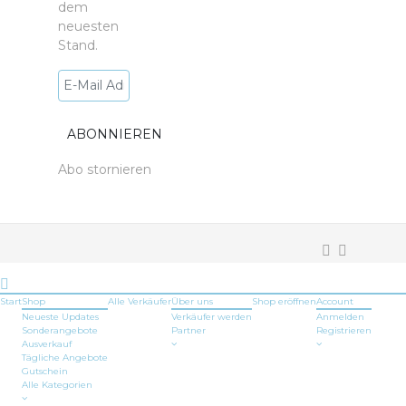
dem
neuesten
Stand.
Abo stornieren
Start
Shop
Alle Verkäufer
Über uns
Shop
eröffnen
Account
Neueste Updates
Verkäufer werden
Anmelden
Sonderangebote
Partner
Registrieren
Ausverkauf
Tägliche Angebote
Gutschein
Alle Kategorien