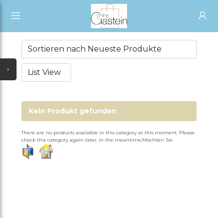
START
ALLE KATEGORIEN
SHOP
NEUESTE UPDATES
ALLE VERKÄUFER
ALLE VERKÄUFER
SONDERANGEBOTE
ÜBER UNS
VERKÄUFER WERDEN
AUSVERKAUF
SHOP
ERÖFFNEN
Kein Produkt gefunden
TÄGLICHE ANGEBOTE
PARTNER
ACCOUNT
There are no products available in this category at this moment. Please
check this category again later. In the meantime,Möchten Sie
GUTSCHEIN
ANMELDEN
ALLE KATEGORIEN
REGISTRIEREN