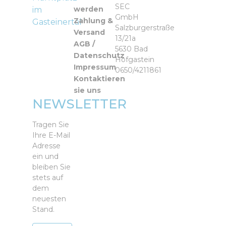
Spielesammlungen
Quizzspiele
Winterjacken /
SEC
My First Puzzle
werden
im
Mäntel / Overalls /
GmbH
Spielezubehör
Zahlung &
Gasteinertal
PUZZLE 3D
Blousons
Salzburgerstraße
Versand
Zauberkästen
13/21a
PUZZLE BALL
AGB /
5630 Bad
Datenschutz
PUZZLE
Hofgastein
Matten
Impressum
0650/4211861
Kontaktieren
PUZZLE
sie uns
Zubehör
NEWSLETTER
Rahmenpuzzle
Würfelpuzzle
Tragen Sie
Ihre E-Mail
Adresse
ein und
bleiben Sie
stets auf
dem
neuesten
Stand.