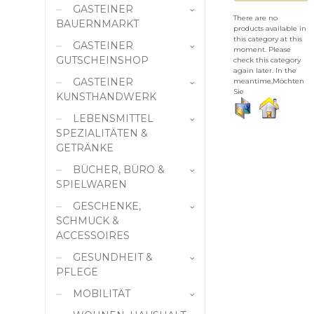
GASTEINER
There are no
BAUERNMARKT
products available in
this category at this
GASTEINER
Milchprodukte & Eier
moment. Please
GUTSCHEINSHOP
check this category
Fleisch und Wurst
again later. In the
GASTEINER
Gastronomie
meantime,Möchten
Gemüse und
Sie
KUNSTHANDWERK
Gemüseerzeugnisse
Dienstleistungen
LEBENSMITTEL
Handarbeit
Obst und
Geschäfte
SPEZIALITÄTEN &
Obsterzeugnisse
Kunstgalerie
GETRÄNKE
Gebäck und
Kunsthandwerk
Paper Art
BÜCHER, BÜRO &
Bio-Lebensmittel
Mehlspeisen
Keramik
SPIELWAREN
Original Gasteiner
Hausmittel
Brotkiste
Berggeister
GESCHENKE,
Schule &
Imkerei
SCHMUCK &
Zeichenbedarf
Flaschenöffner
Süßes/Schokolade
ACCESSOIRES
Knödel
Bücher
Füllfeder
Teigwaren
GESUNDHEIT &
Brillenetui
Teigwaren
Papier, Büro,
Antiquariat
Individuelles
Alkoholische
PFLEGE
Schreibwaren
Brillenmode
Getränke und
Getränke
Bestseller Bücher
Kerzen
MOBILITÄT
ApoLife
Spirituosen
Spielwaren
Gastein Souvenirs &
Büromaterial
Demeter-
Wein
Bücher-
Kugelschreiber