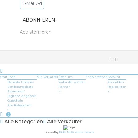
Abo stornieren
Start
Shop
Alle Verkäufer
Über uns
Shop
eröffnen
Account
Neueste Updates
Verkäufer werden
Anmelden
Sonderangebote
Partner
Registrieren
Ausverkauf
Tägliche Angebote
Gutschein
Alle Kategorien
0
Alle Kategorien
Alle Verkäufer
Powered by
IXXO Multi Vendor Platform