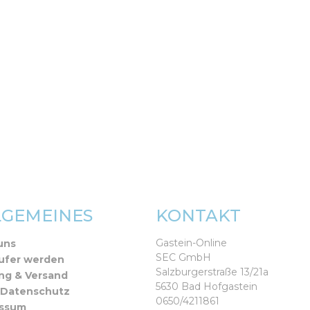
LGEMEINES
KONTAKT
Gastein-Online
uns
SEC GmbH
ufer werden
Salzburgerstraße 13/21a
ng & Versand
5630 Bad Hofgastein
 Datenschutz
0650/4211861
essum