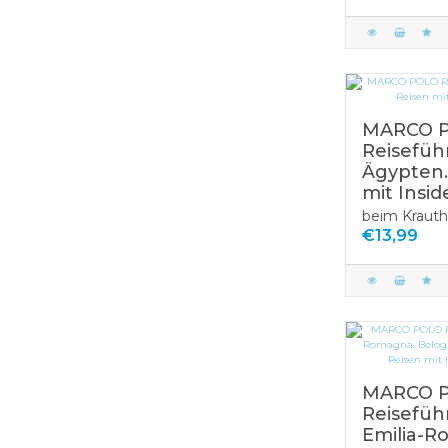
MARCO 
Reisefüh
Ägypten.
mit Insid
beim Krauth
€13,99
MARCO 
Reisefüh
Emilia-R