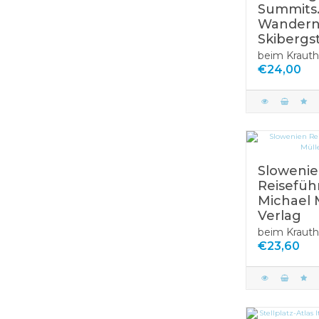
Summits
Wandern,
Skibergs
beim Krauth
€24,00
Sloweni
Reisefüh
Michael 
Verlag
beim Krauth
€23,60