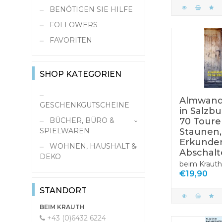
BENÖTIGEN SIE HILFE
FOLLOWERS
FAVORITEN
SHOP KATEGORIEN
Almwan
GESCHENKGUTSCHEINE
in Salzbu
70 Tour
BÜCHER, BÜRO &
Staunen,
SPIELWAREN
Erkunde
WOHNEN, HAUSHALT &
Schule &
Abschalt
DEKO
Zeichenbedarf
beim Krauth
Bücher
Kochen/Küche
€19,90
Papier, Büro,
Antiquariat
STANDORT
Schreibwaren
Bestseller Bücher
BEIM KRAUTH
Spielwaren
Büromaterial
+43 (0)6432 6224
Bücher-