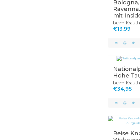
Bologna,
Ravenna.
mit Insid
beim Krauth
€13,99
National
Hohe Ta
beim Krauth
€34,95
Reise K