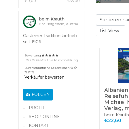
€0,00
€35,00
beim Krauth
Bad Hofgastein, Austria
Gasteiner Traditionsbetrieb
seit 1906
Bewertung
100.00% Positive Rückmeldung
Durchschnittliche Rezensionen
Verkäufer bewerten
Albanien
FOLGEN
Reisefüh
Michael 
Verlag, m
PROFIL
beim Krauth
SHOP ONLINE
€22,60
KONTAKT