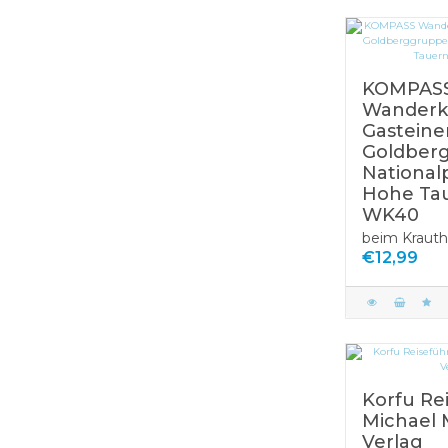
KOMPAS
Wanderk
Gasteiner
Goldber
National
Hohe Ta
WK40
beim Krauth
€12,99
Korfu Re
Michael 
Verlag