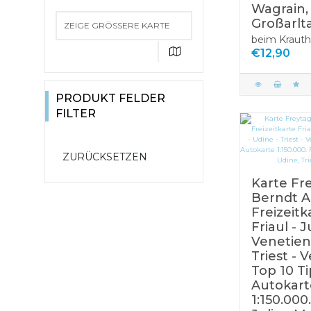
Fischerei-Bücher
Wagrain,
Weihnachtsbücher
Kinderbücher
Reise & Urlaub
Großarlta
von 9 - 10 Jahren
Bäume-Bücher
ZEIGE GRÖSSERE KARTE
Romane &
Reiseführer
beim Krauth
Tierbücher
Märchen und
Erzählungen
€12,90
Atlanten,
Sagen
Landkarten,
Sachwissen für
Liebesromane
Bilderbücher
Kinder
Stadtpläne
Historische
PRODUKT FELDER
Vorlesebücher
Romane
Schule & Lernen
Wanderkarten
Sachbücher
FILTER
Malbücher &
Krimi &Thriller
Rätsel
Biografien &
Erinnerungen
Karte Fr
Berndt A
Freizeitk
Friaul - J
Venetien 
Triest - 
Top 10 Ti
Autokart
1:150.000.