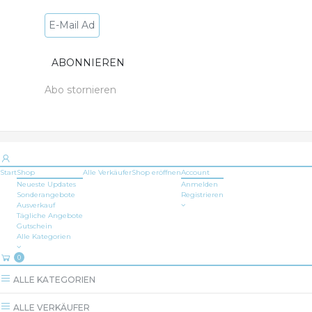
Abo stornieren
Start
Shop
Alle Verkäufer
Shop
eröffnen
Account
Neueste Updates
Anmelden
Sonderangebote
Registrieren
Ausverkauf
Tägliche Angebote
Gutschein
Alle Kategorien
0
ALLE KATEGORIEN
ALLE VERKÄUFER