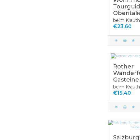
Wohnmob
Tourgui
Oberitali
beim Krauth
€23,60
Rother
Wanderf
Gasteiner
beim Krauth
€15,40
Salzburg