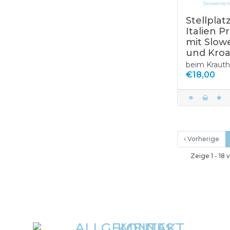
Stellplat
Italien P
mit Slow
und Kroa
beim Krauth
€18,00
Vorherige
Zeige 1 - 18 
ALLGEMEINES
KONTAKT