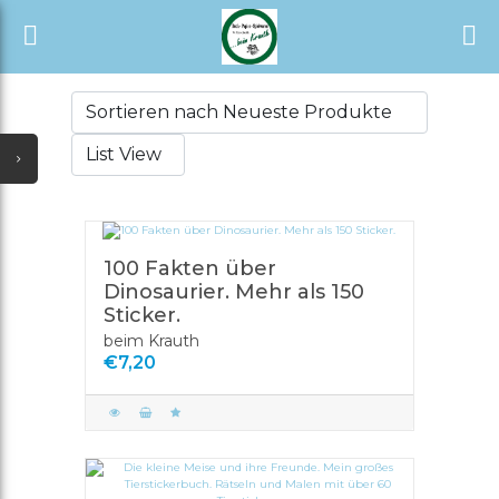
START
Alle Kategorien
SHOP
Alle Verkäufer
NEUESTE UPDATES
SONDERANGEBOTE
AUSVERKAUF
100 Fakten über
TÄGLICHE ANGEBOTE
Dinosaurier. Mehr als 150
Sticker.
GUTSCHEIN
beim Krauth
€7,20
ALLE KATEGORIEN
ALLE VERKÄUFER