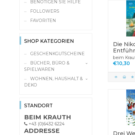
BENÖTIGEN SIE HILFE
FOLLOWERS
FAVORITEN
SHOP KATEGORIEN
Die Nik
Entfüh
GESCHENKGUTSCHEINE
beim Krau
BÜCHER, BÜRO &
€10,30
SPIELWAREN
WOHNEN, HAUSHALT &
Schule & Zeichenbedarf
DEKO
Bücher
Kochen/Küche
Papier, Büro,
Antiquariat
Schreibwaren
STANDORT
Bestseller Bücher
Spielwaren
Büromaterial
Bücher-
BEIM KRAUTH
Neuerscheinungen
Papier
Autos, Schiffe,
Kalender & Planer
+43 (0)6432 6224
Flugzeuge
ADDRESSE
Ratgeber, Sach- &
Schreibwaren
Hefte & Blöcke
Drei We