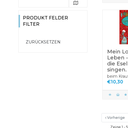
Atlanten,
Tierbücher
Märchen und
Landkarten,
Sachwissen für
Liebesromane
Sagen
Kinder
Stadtpläne
Historische
Bilderbücher
PRODUKT FELDER
Romane
Schule & Lernen
Wanderkarten
Sachbücher
FILTER
Vorlesebücher
Krimi &Thriller
Malbücher &
Biografien &
Rätsel
Erinnerungen
Mein Lo
Leben -
die Esel
singen.
beim Krau
€10,30
Vorherige
Zeige 1 - 