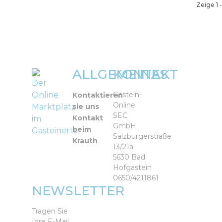
Zeige 1 
ALLGEMEINES
KONTAKT
Der
Online
Gastein-
Kontaktieren
Online
Marktplatz
sie uns
SEC
Kontakt
im
GmbH
beim
Gasteinertal
Salzburgerstraße
Krauth
13/21a
5630 Bad
Hofgastein
0650/4211861
NEWSLETTER
Tragen Sie
Ihre E-Mail