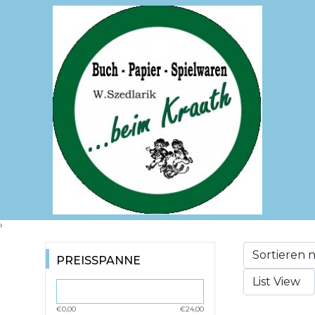
PREISSPANNE
€0,00
€24,00