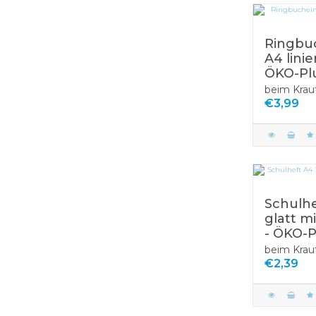
Ringbu
A4 linie
ÖKO-Pl
beim Krau
€3,99
Schulhe
glatt mi
- ÖKO-P
beim Krau
€2,39