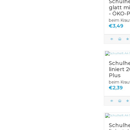
Schulhe
glatt m
- ÖKO-P
beim Krau
€3,49
Schulhe
liniert 
Plus
beim Krau
€2,39
Schulhe