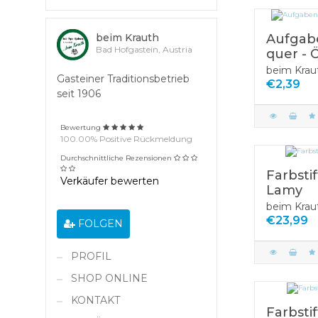
beim Krauth
Aufgab
Bad Hofgastein, Austria
quer - 
beim Krau
Gasteiner Traditionsbetrieb
€2,39
seit 1906
Bewertung
100.00% Positive Rückmeldung
Durchschnittliche Rezensionen
Farbstif
Verkäufer bewerten
Lamy
beim Krau
€23,99
FOLGEN
PROFIL
SHOP ONLINE
KONTAKT
Farbstif