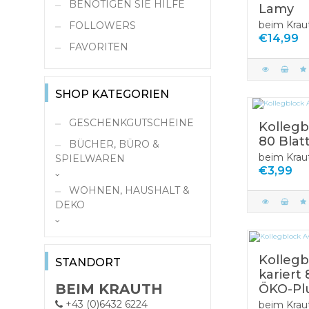
BENÖTIGEN SIE HILFE
Lamy
beim Krau
FOLLOWERS
€14,99
FAVORITEN
SHOP KATEGORIEN
GESCHENKGUTSCHEINE
Kollegb
80 Blat
BÜCHER, BÜRO &
beim Krau
SPIELWAREN
€3,99
Schule & Zeichenbedarf
WOHNEN, HAUSHALT &
Bücher
DEKO
Antiquariat
Kochen/Küche
Papier, Büro,
Bestseller Bücher
Schreibwaren
Kollegb
STANDORT
Bücher-
Büromaterial
kariert 
Spielwaren
Neuerscheinungen
BEIM KRAUTH
ÖKO-Pl
Kalender & Planer
Papier
Autos, Schiffe,
Ratgeber, Sach- &
+43 (0)6432 6224
beim Krau