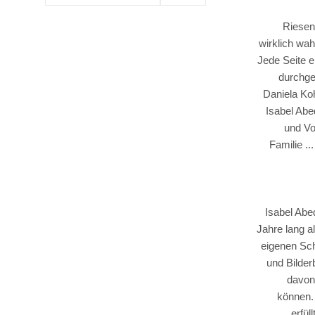
Märchen und
Reise & Urlaub
Sagen
Riesen
Reiseführer
Romane &
wirklich wa
Bilderbücher
Atlanten,
Erzählungen
Jede Seite 
Vorlesebücher
Landkarten,
durchgeh
Liebesromane
Stadtpläne
Malbücher &
Sachwissen für
Daniela Koh
Historische
Rätsel
Kinder
Wanderkarten
Isabel Abe
Romane
Sachbücher
und Vo
Schule & Lernen
Krimi &Thriller
Familie ..
Biografien &
Erinnerungen
Isabel Abe
Jahre lang a
eigenen Sch
und Bilde
davon
können. 
erfül