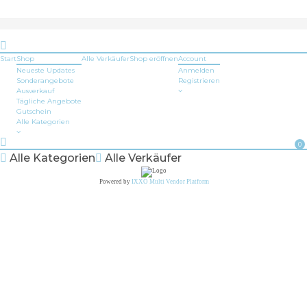
Start
Shop
Alle Verkäufer
Shop
eröffnen
Account
Neueste Updates
Anmelden
Sonderangebote
Registrieren
Ausverkauf
Tägliche Angebote
Gutschein
Alle Kategorien
0
Alle Kategorien
Alle Verkäufer
Powered by
IXXO Multi Vendor Platform