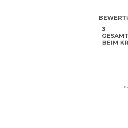
BEWERT
3
GESAM
BEIM K
Po