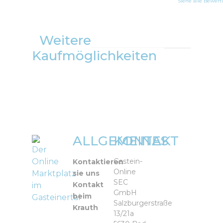
Siehe alle Bewer
Weitere
Kaufmöglichkeiten
ALLGEMEINES
KONTAKT
Der
Online
Gastein-
Kontaktieren
Online
Marktplatz
sie uns
SEC
Kontakt
im
GmbH
beim
Gasteinertal
Salzburgerstraße
Krauth
13/21a