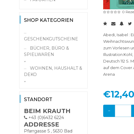
0 Reze
SHOP KATEGORIEN
Abedi, Isabel : 
GESCHENKGUTSCHEINE
Weihnachtswun
zum Vorlesen un
BÜCHER, BÜRO &
SPIELWAREN
Illustration:Kohl
Deutsch 112 S. 
Schule &
auf dem Cover.a
WOHNEN, HAUSHALT &
Zeichenbedarf
Arena
DEKO
Bücher
Kochen/Küche
Antiquariat
€12,4
Papier, Büro,
Bestseller Bücher
STANDORT
Schreibwaren
Bücher-
Büromaterial
BEIM KRAUTH
−
Spielwaren
Neuerscheinungen
+43 (0)6432 6224
Kalender &
Papier
Autos, Schiffe,
Ratgeber, Sach- &
ADDRESSE
Planer
Flugzeuge
Fachbücher
Pfarrgasse 5 , 5630 Bad
Hefte & Blöcke