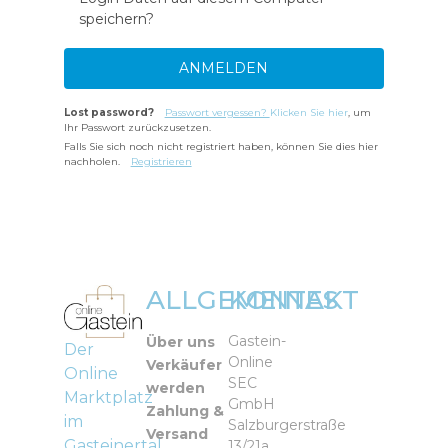
speichern?
Lost password?
Passwort vergessen?
Klicken Sie hier
, um
Ihr Passwort zurückzusetzen.
Falls Sie sich noch nicht registriert haben, können Sie dies hier
nachholen.
Registrieren
ALLGEMEINES
KONTAKT
Gastein-
Über uns
Der
Online
Verkäufer
Online
SEC
werden
Marktplatz
GmbH
Zahlung &
im
Salzburgerstraße
Versand
Gasteinertal
13/21a