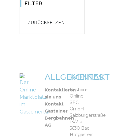
FILTER
ALLGEMEINES
KONTAKT
Der
Online
Gastein-
Kontaktieren
Online
Marktplatz
sie uns
SEC
Kontakt
im
GmbH
Gasteiner
Gasteinertal
Salzburgerstraße
Bergbahnen
13/21a
AG
5630 Bad
Hofgastein