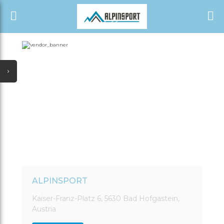
START
ALLE KATEGORIEN
SHOP
NEUESTE UPDATES
ALLE VERKÄUFER
SONDERANGEBOTE
AUSVERKAUF
TÄGLICHE ANGEBOTE
GUTSCHEIN
ALLE KATEGORIEN
ALPINSPORT
Kaiser-Franz-Platz 6, 5630 Bad Hofgastein,
Austria
ALLE VERKÄUFER