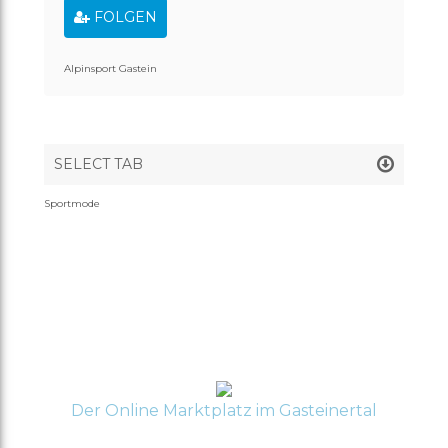
FOLGEN
SHOP
ERÖFFNEN
ACCOUNT
Alpinsport Gastein
ANMELDEN
REGISTRIEREN
SELECT TAB
ÜBERSICHT
Sportmode
Der Online Marktplatz im Gasteinertal