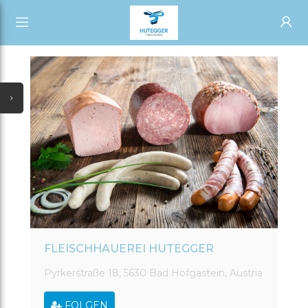
START
ALLE KATEGORIEN
SHOP
NEUESTE UPDATES
ALLE VERKÄUFER
SONDERANGEBOTE
AUSVERKAUF
TÄGLICHE ANGEBOTE
GUTSCHEIN
ALLE KATEGORIEN
FLEISCHHAUEREI HUTEGGER
Pyrkerstraße 18, 5630 Bad Hofgastein, Austria
ALLE VERKÄUFER
FOLGEN