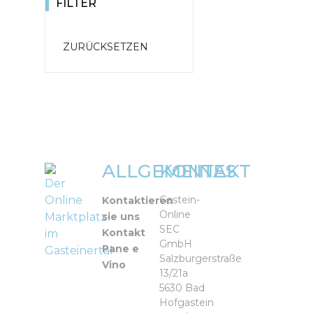
FILTER
ALLGEMEINES
KONTAKT
Der
Online
Gastein-
Kontaktieren
Online
Marktplatz
sie uns
SEC
Kontakt
im
GmbH
Pane e
Gasteinertal
Salzburgerstraße
Vino
13/21a
5630 Bad
Hofgastein